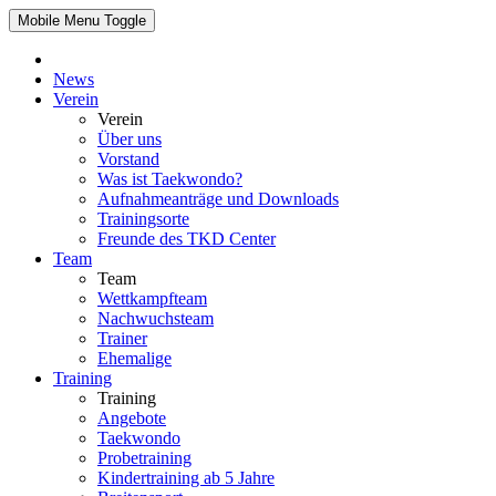
Mobile Menu Toggle
News
Verein
Verein
Über uns
Vorstand
Was ist Taekwondo?
Aufnahmeanträge und Downloads
Trainingsorte
Freunde des TKD Center
Team
Team
Wettkampfteam
Nachwuchsteam
Trainer
Ehemalige
Training
Training
Angebote
Taekwondo
Probetraining
Kindertraining ab 5 Jahre