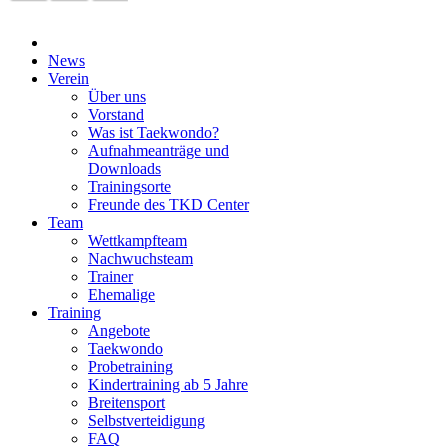
News
Verein
Über uns
Vorstand
Was ist Taekwondo?
Aufnahmeanträge und
Downloads
Trainingsorte
Freunde des TKD Center
Team
Wettkampfteam
Nachwuchsteam
Trainer
Ehemalige
Training
Angebote
Taekwondo
Probetraining
Kindertraining ab 5 Jahre
Breitensport
Selbstverteidigung
FAQ