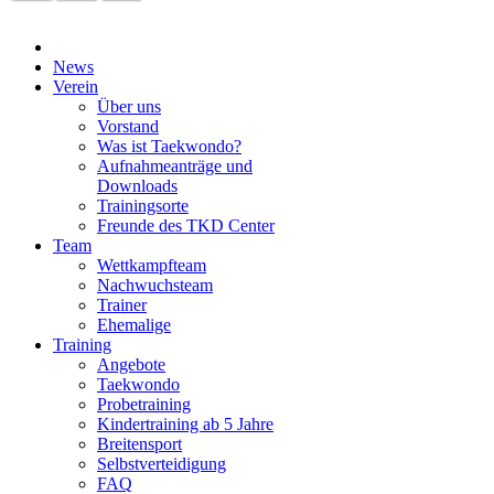
News
Verein
Über uns
Vorstand
Was ist Taekwondo?
Aufnahmeanträge und
Downloads
Trainingsorte
Freunde des TKD Center
Team
Wettkampfteam
Nachwuchsteam
Trainer
Ehemalige
Training
Angebote
Taekwondo
Probetraining
Kindertraining ab 5 Jahre
Breitensport
Selbstverteidigung
FAQ