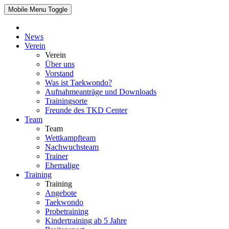
Mobile Menu Toggle
News
Verein
Verein
Über uns
Vorstand
Was ist Taekwondo?
Aufnahmeanträge und Downloads
Trainingsorte
Freunde des TKD Center
Team
Team
Wettkampfteam
Nachwuchsteam
Trainer
Ehemalige
Training
Training
Angebote
Taekwondo
Probetraining
Kindertraining ab 5 Jahre