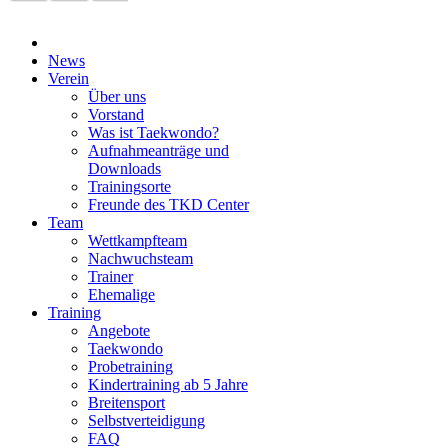
News
Verein
Über uns
Vorstand
Was ist Taekwondo?
Aufnahmeanträge und
Downloads
Trainingsorte
Freunde des TKD Center
Team
Wettkampfteam
Nachwuchsteam
Trainer
Ehemalige
Training
Angebote
Taekwondo
Probetraining
Kindertraining ab 5 Jahre
Breitensport
Selbstverteidigung
FAQ