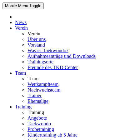
Mobile Menu Toggle
News
Verein
Verein
Über uns
Vorstand
Was ist Taekwondo?
Aufnahmeanträge und Downloads
Trainingsorte
Freunde des TKD Center
Team
Team
Wettkampfteam
Nachwuchsteam
Trainer
Ehemalige
Training
Training
Angebote
Taekwondo
Probetraining
Kindertraining ab 5 Jahre