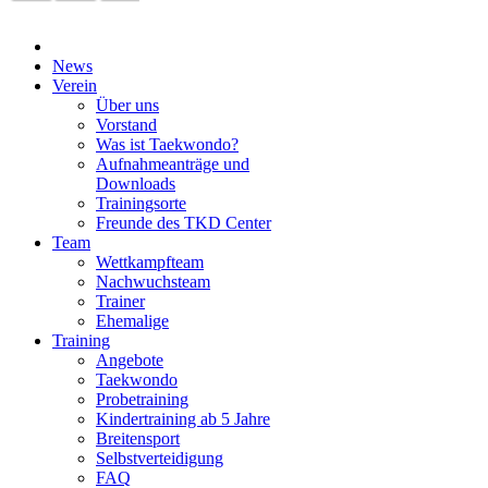
News
Verein
Über uns
Vorstand
Was ist Taekwondo?
Aufnahmeanträge und
Downloads
Trainingsorte
Freunde des TKD Center
Team
Wettkampfteam
Nachwuchsteam
Trainer
Ehemalige
Training
Angebote
Taekwondo
Probetraining
Kindertraining ab 5 Jahre
Breitensport
Selbstverteidigung
FAQ