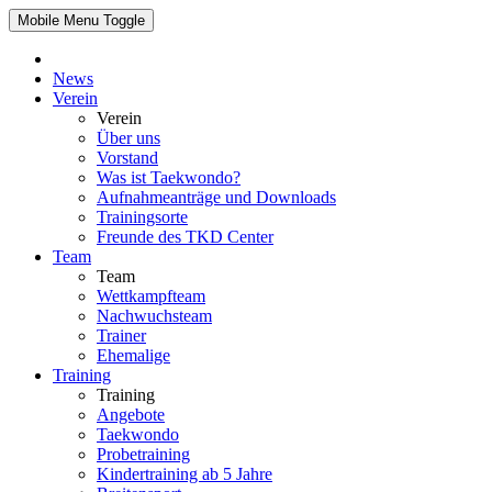
Mobile Menu Toggle
News
Verein
Verein
Über uns
Vorstand
Was ist Taekwondo?
Aufnahmeanträge und Downloads
Trainingsorte
Freunde des TKD Center
Team
Team
Wettkampfteam
Nachwuchsteam
Trainer
Ehemalige
Training
Training
Angebote
Taekwondo
Probetraining
Kindertraining ab 5 Jahre