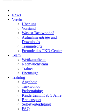
News
Verein
Über uns
Vorstand
Was ist Taekwondo?
Aufnahmeanträge und
Downloads
Trainingsorte
Freunde des TKD Center
Team
Wettkampfteam
Nachwuchsteam
Trainer
Ehemalige
Training
Angebote
Taekwondo
Probetraining
Kindertraining ab 5 Jahre
Breitensport
Selbstverteidigung
FAQ