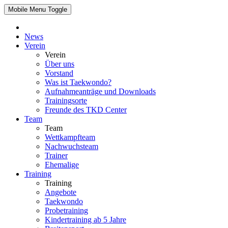
Mobile Menu Toggle
News
Verein
Verein
Über uns
Vorstand
Was ist Taekwondo?
Aufnahmeanträge und Downloads
Trainingsorte
Freunde des TKD Center
Team
Team
Wettkampfteam
Nachwuchsteam
Trainer
Ehemalige
Training
Training
Angebote
Taekwondo
Probetraining
Kindertraining ab 5 Jahre