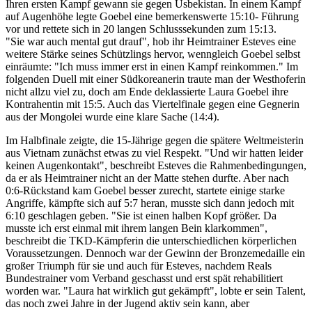
Ihren ersten Kampf gewann sie gegen Usbekistan. In einem Kampf
auf Augenhöhe legte Goebel eine bemerkenswerte 15:10- Führung
vor und rettete sich in 20 langen Schlusssekunden zum 15:13.
"Sie war auch mental gut drauf", hob ihr Heimtrainer Esteves eine
weitere Stärke seines Schützlings hervor, wenngleich Goebel selbst
einräumte: "Ich muss immer erst in einen Kampf reinkommen." Im
folgenden Duell mit einer Südkoreanerin traute man der Westhoferin
nicht allzu viel zu, doch am Ende deklassierte Laura Goebel ihre
Kontrahentin mit 15:5. Auch das Viertelfinale gegen eine Gegnerin
aus der Mongolei wurde eine klare Sache (14:4).
Im Halbfinale zeigte, die 15-Jährige gegen die spätere Weltmeisterin
aus Vietnam zunächst etwas zu viel Respekt. "Und wir hatten leider
keinen Augenkontakt", beschreibt Esteves die Rahmenbedingungen,
da er als Heimtrainer nicht an der Matte stehen durfte. Aber nach
0:6-Rückstand kam Goebel besser zurecht, startete einige starke
Angriffe, kämpfte sich auf 5:7 heran, musste sich dann jedoch mit
6:10 geschlagen geben. "Sie ist einen halben Kopf größer. Da
musste ich erst einmal mit ihrem langen Bein klarkommen",
beschreibt die TKD-Kämpferin die unterschiedlichen körperlichen
Voraussetzungen. Dennoch war der Gewinn der Bronzemedaille ein
großer Triumph für sie und auch für Esteves, nachdem Reals
Bundestrainer vom Verband geschasst und erst spät rehabilitiert
worden war. "Laura hat wirklich gut gekämpft", lobte er sein Talent,
das noch zwei Jahre in der Jugend aktiv sein kann, aber