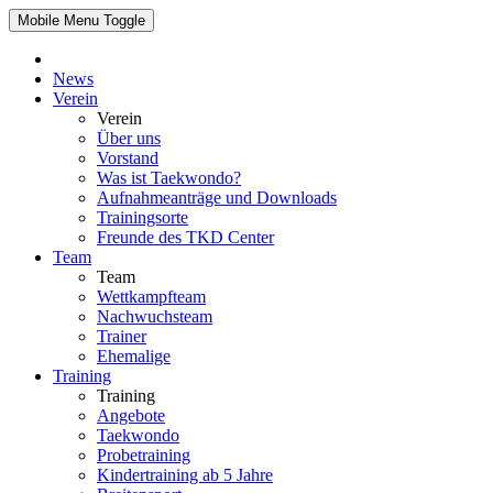
Mobile Menu Toggle
News
Verein
Verein
Über uns
Vorstand
Was ist Taekwondo?
Aufnahmeanträge und Downloads
Trainingsorte
Freunde des TKD Center
Team
Team
Wettkampfteam
Nachwuchsteam
Trainer
Ehemalige
Training
Training
Angebote
Taekwondo
Probetraining
Kindertraining ab 5 Jahre