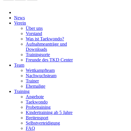
News
Verein
Über uns
Vorstand
Was ist Taekwondo?
Aufnahmeanträge und
Downloads
Trainingsorte
Freunde des TKD Center
Team
Wettkampfteam
Nachwuchsteam
Trainer
Ehemalige
Training
Angebote
Taekwondo
Probetraining
Kindertraining ab 5 Jahre
Breitensport
Selbstverteidigung
FAQ